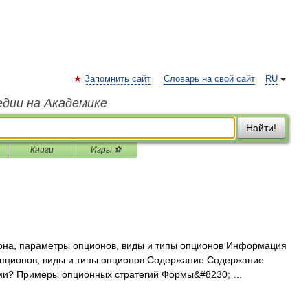
Запомнить сайт
Словарь на свой сайт
RU
едии на Академике
Найти!
Книги
Игры ⚽
она, параметры опционов, виды и типы опционов Информация
опционов, виды и типы опционов Содержание Содержание
ми? Примеры опционных стратегий Формы&#8230; …