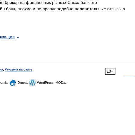
то брокер на финансовых рынках Саксо банк это
йн банк, плохие и не правдоподобно положительные отзывы о
дующая
→
ка
,
Реклама на сайте
18+
omla,
Drupal,
WordPress, MODx.