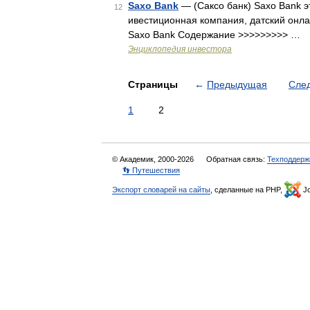
Saxo Bank
— (Саксо банк) Saxo Bank э
12
ивестиционная компания, датский онла
Saxo Bank Содержание >>>>>>>>> …
Энциклопедия инвестора
Страницы
←
Предыдущая
Сле
1
2
© Академик, 2000-2026
Обратная связь:
Техподдерж
👣 Путешествия
Экспорт словарей на сайты
, сделанные на PHP,
Jo